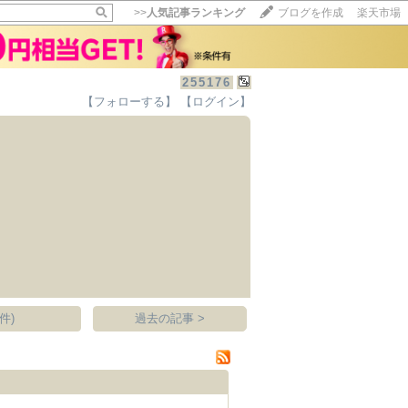
>>
人気記事ランキング
ブログを作成
楽天市場
255176
【フォローする】
【ログイン】
【毎日開催】
15記事にいいね！で1ポイント
10秒滞在
いいね!
--
/
--
件)
過去の記事 >