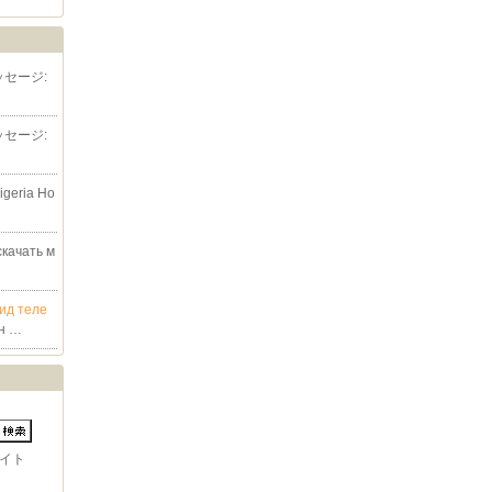
ッセージ:
ッセージ:
eria Ho
скачать м
ид теле
он …
イト