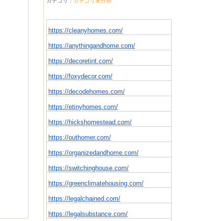
カテゴリ：
カテゴリ未分類
https://cleanyhomes.com/
https://anythingandhome.com/
https://decoretint.com/
https://foxydecor.com/
https://decodehomes.com/
https://etinyhomes.com/
https://hickshomestead.com/
https://outhomer.com/
https://organizedandhome.com/
https://switchinghouse.com/
https://greenclimatehousing.com/
https://legalchained.com/
https://legalsubstance.com/