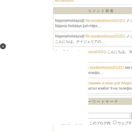
techbestsss
コメント新着
NigeriaHolidays@
Re:asadwebwsss(01/21)
メ
Nigeria Holidays [url=https…
NigeriaHolidays@
Re:asadwebwsss(01/21)
メ
こんにちは。ナイジェリアの…
×
Jora@
Re:asadwebwsss(01/21)
こんにちは。 Nig
lidays [url=http…
NigeriCalendar@
Re:asadwebwsss(01/21)
как 
ортал комбат 9 на телефо…
TewJarannow@
Программы и игры для Андро
фона
как скачать мортал комбат 9 на телеф
キーワードサーチ
▼キーワード検索
楽天ブログ内
このブログ内
ウェブサ