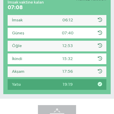
İmsak vaktine kalan
07:08
İmsak
06:12
Güneş
07:40
Öğle
12:53
İkindi
15:32
Akşam
17:56
Yatsı
19:19